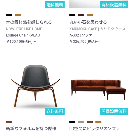
送料無料
開梱設置無料
木の素材感を感じられる
丸い小石を思わせる
NOWHERE LIKE HOME
KARIMOKU CASE | カリモク ケース
Lounge Chair KALAO
A-S02 | ソファ
￥100,100(税込)～
￥326,700(税込)～
送料無料
開梱設置無料
斬新なフォルムを持つ傑作
LD空間にピッタリのソファ