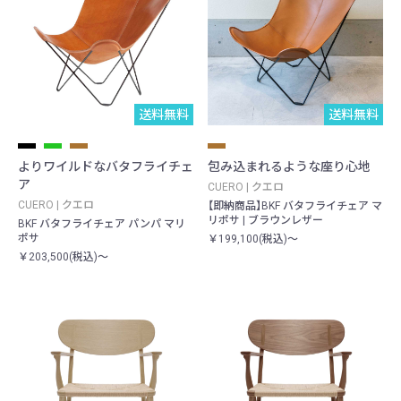
送料無料
送料無料
よりワイルドなバタフライチェ
包み込まれるような座り心地
ア
CUERO | クエロ
CUERO | クエロ
【即納商品】BKF バタフライチェア マ
リポサ | ブラウンレザー
BKF バタフライチェア パンパ マリ
ポサ
￥199,100(税込)～
￥203,500(税込)～