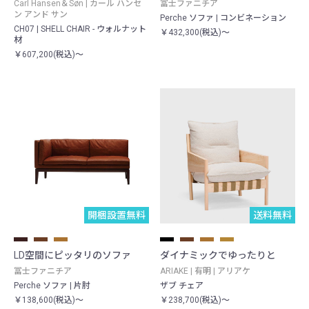
Carl Hansen＆Søn | カール ハンセ
冨士ファニチア
ン アンド サン
Perche ソファ | コンビネーション
CH07 | SHELL CHAIR - ウォルナット
￥432,300(税込)～
材
￥607,200(税込)～
開梱設置無料
送料無料
LD空間にピッタリのソファ
ダイナミックでゆったりと
冨士ファニチア
ARIAKE | 有明 | アリアケ
Perche ソファ | 片肘
ザブ チェア
￥138,600(税込)～
￥238,700(税込)～