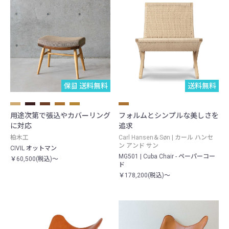
保証期間10年
送料無料
送料無料
用途次第で張込やカバーリング
フォルムとシンプルな美しさを
に対応
追求
柏木工
Carl Hansen＆Søn | カール ハンセ
ン アンド サン
CIVIL オットマン
MG501 | Cuba Chair - ペーパーコー
￥60,500(税込)～
ド
￥178,200(税込)～