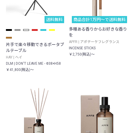
送料無料
商品合計1万円〜で送料無料
多種ある香りからお好きな香り
を
APFR | アポテーケフレグランス
片手で楽々移動できるポータブ
INCENSE STICKS
ルテーブル
￥2,750(税込)～
HAY | ヘイ
DLM | DON'T LEAVE ME - Φ38×H58
￥41,800(税込)～