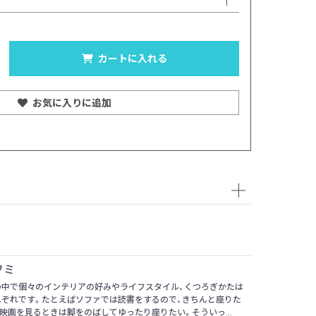
張地：標準生地（手洗い可
カートに入れる
お気に入りに追加
 フミ
の中で個々のインテリアの好みやライフスタイル、くつろぎかたは
れぞれです。たとえばソファでは読書をするので、きちんと座りた
映画を見るときは脚をのばしてゆったり座りたい。そういっ...