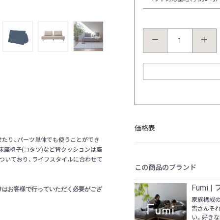
張地：標準生地（手洗い可） / Leo グレー
－
＋
価格表
せたり、パーツ単体でも使うことができ
床座椅子(コタツ)など背クッションは座
ついており、ライフスタイルに合わせて
この商品のブランド
Fumi |
けはお客様で行っていただく必要がござ
家族構成
皆さんそ
い。好きな