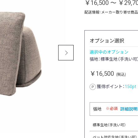
￥16,500
～
￥29,7
配送情報：メーカー取り寄せ商品
オプション選択
選択中のオプション
張地：標準生地（手洗い可）
￥16,500
(税込)
獲得ポイント：
150
pt
必須
張地
詳細説明
標準生地（手洗い可）
ペット対応生地（手洗い可）