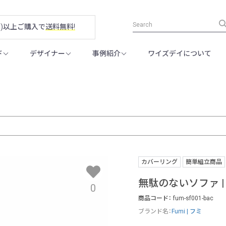
税別)以上ご購入で
送料無料!
ド
デザイナー
事例紹介
ワイズデイについて
カバーリング
簡単組立商品
無駄のないソファ |
0
商品コード：
fum-sf001-bac
ブランド名：
Fumi | フミ