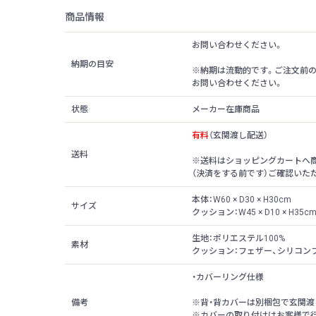
商品情報
お問い合わせください。
納期の目安
※納期は流動的です。ご注文前の
お問い合わせください。
状態
メーカー在庫商品
有料
（玄関渡し配送）
送料
※送料はショッピングカートへ
（決済をする前です）ご確認いた
本体：W60 × D30 × H30cm
サイズ
クッション：W45 × D10 × H35c
生地：ポリエステル100%
素材
クッション：フェザー、シリコン
・カバーリング仕様
備考
※背・背カバーは別梱包で玄関渡
※カバーの取り付けはお客様で