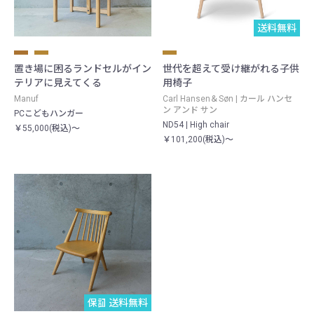
送料無料
置き場に困るランドセルがイン
世代を超えて受け継がれる子供
テリアに見えてくる
用椅子
Manuf
Carl Hansen＆Søn | カール ハンセ
ン アンド サン
PCこどもハンガー
ND54 | High chair
￥55,000(税込)～
￥101,200(税込)～
保証期間10年
送料無料