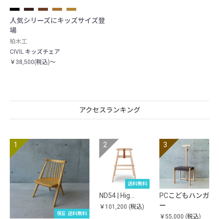
人気シリーズにキッズサイズ登
場
柏木工
CIVIL キッズチェア
￥38,500(税込)～
アクセスランキング
送料無料
ND54 | Hig…
PCこどもハンガ
ー
￥101,200
(税込)
保証期間10年
送料無料
￥55,000
(税込)