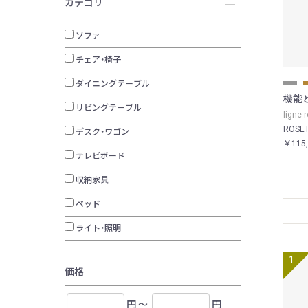
カテゴリ
ソファ
チェア・椅子
ダイニングテーブル
機能
リビングテーブル
ligne
ROSE
デスク・ワゴン
￥115
テレビボード
収納家具
ベッド
ライト・照明
価格
円 ～
円