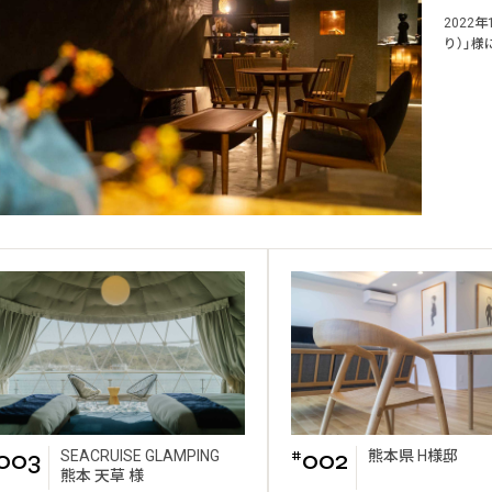
2022
り）」様
003
002
SEACRUISE GLAMPING
熊本県 H様邸
#
熊本 天草 様