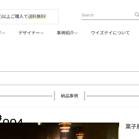
税別)以上ご購入で
送料無料!
ド
デザイナー
事例紹介
ワイズデイについて
納品事例
#
004
菓子