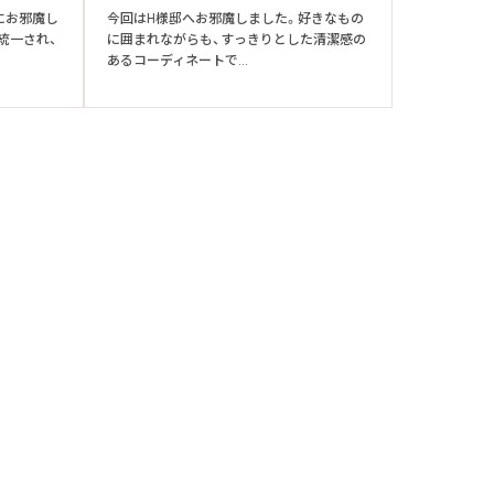
にお邪魔し
今回はH様邸へお邪魔しました。好きなもの
統一され、
に囲まれながらも、すっきりとした清潔感の
あるコーディネートで...