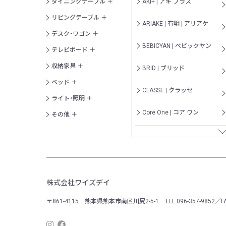
ダイニングテーブル
AKI+ | アキ プラス
リビングテーブル
ARIAKE | 有明 | アリアケ
デスク・ワゴン
BEBICYAN | べビックヤン
テレビボード
収納家具
BRID | ブリッド
ベッド
CLASSE | クラッセ
ライト・照明
Core One | コア ワン
その他
cotan | コタン
CUERO | クエロ
DARO | ダロ
株式会社ワイズデイ
DR. VRANJES | ドットール・ヴ
〒861-4115 熊本県熊本市南区川尻2-5-1
ラニエス
TEL.096-357-9852／F