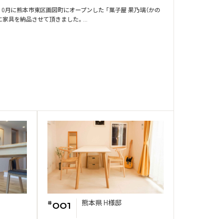
年10月に熊本市東区画図町にオープンした 「菓子屋 果乃璃（かの
に家具を納品させて頂きました。...
001
熊本県 H様邸
#