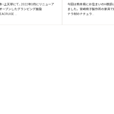
本・上天草にて、2022年3月にリニューア
今回は熊本県にお住まいのH様邸
オープンしたグランピング施設
ました。 宮崎椅子製作所の家具で
EACRUISE ...
ナラ材のナチュラ...