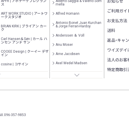
APFR | アポテーケフレグラン
Alberto Saggia & Valerio Som
お知らせ
ス
mella
ご利用ガイ
ART WORK STUDIO | アートワ
Alfred Homann
ークスタジオ
お支払方法
Antonio Bonet Juan Kurchan
BRIAN KIRK | ブライアン カー
& Jorge Ferrari-Hardoy
ク
送料
Anderssen ＆ Voll
Carl Hansen＆Søn | カール ハ
返品・キャ
ンセン アンド サン
Anu Moser
ワイズデイ
COOEE Design | クーイー デザ
Arne Jacobsen
イン
法人のお客
Axel Wedel Madsen
cosine | コサイン
特定商取引
Barnard Schottlander
CRUSH CRASH PROJECT | ク
ラッシュ クラッシュ プロジェ
クト
Bertil Stam
Cutipol | クチポール
Bertrand Balas
DCW editions | ディーシーダブ
BIG-GAME
リュー エディションズ
Bill Curry
DUENDE | デュエンデ
AX.096-357-9853
Bodil Kjær
EMECO | エメコ
Bonderup & Thorup