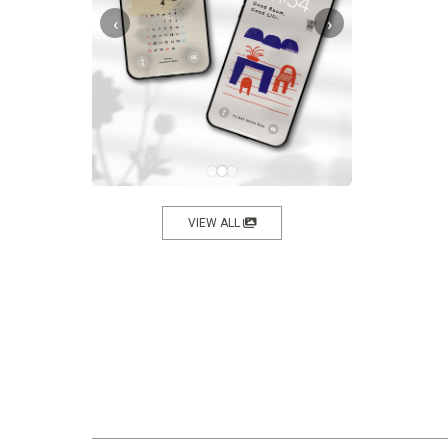
‹
›
VIEW ALL