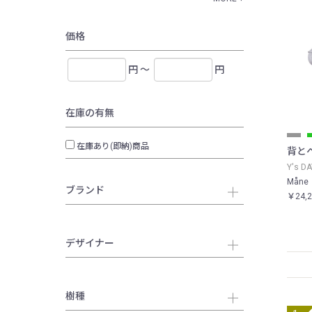
価格
円 ～
円
在庫の有無
在庫あり(即納)商品
背と
Y's DA
Mån
ブランド
￥24,
デザイナー
樹種