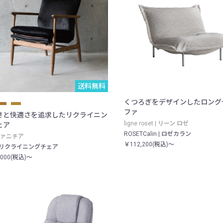
送料無料
くつろぎをデザインしたロング
ファ
さと快適さを追求したリクライニン
ligne roset | リーン ロゼ
ェア
ROSETCalin | ロゼカラン
ァニチア
￥112,200(税込)～
a リクライニングチェア
,000(税込)～