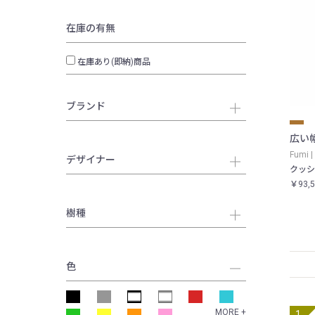
在庫の有無
在庫あり(即納)商品
ブランド
広い
Fumi 
デザイナー
クッシ
￥93,
樹種
色
MORE +