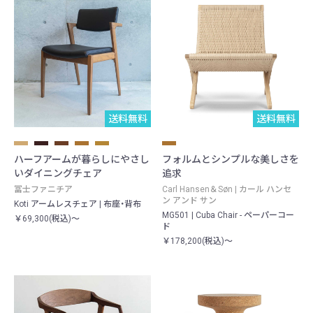
送料無料
送料無料
ハーフアームが暮らしにやさし
フォルムとシンプルな美しさを
いダイニングチェア
追求
冨士ファニチア
Carl Hansen＆Søn | カール ハンセ
ン アンド サン
Koti アームレスチェア | 布座・背布
MG501 | Cuba Chair - ペーパーコー
￥69,300(税込)～
ド
￥178,200(税込)～