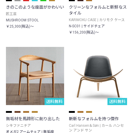
きのこのような座面がかわいい
クリーンなフォルムと新鮮なス
タイル
匠工芸
KARIMOKU CASE | カリモク ケース
MUSHROOM STOOL
N-SC01 | サイドチェア
￥25,300(税込)～
￥156,200(税込)～
送料無料
送料無料
無垢材を馬蹄形に削り出した
斬新なフォルムを持つ傑作
シキファニチア
Carl Hansen＆Søn | カール ハンセ
ン アンド サン
オメガ2 アームチェア | 無垢座