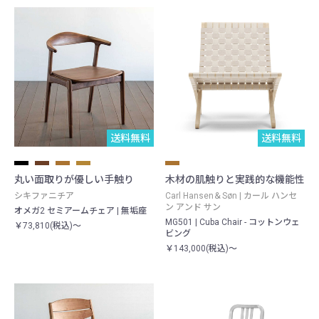
送料無料
送料無料
丸い面取りが優しい手触り
木材の肌触りと実践的な機能性
シキファニチア
Carl Hansen＆Søn | カール ハンセ
ン アンド サン
オメガ2 セミアームチェア | 無垢座
MG501 | Cuba Chair - コットンウェ
￥73,810(税込)～
ビング
￥143,000(税込)～