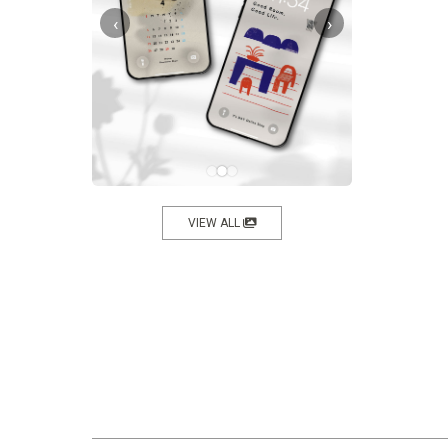
‹
›
VIEW ALL