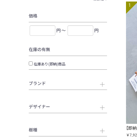
価格
円 ～
円
在庫の有無
在庫あり(即納)商品
ブランド
デザイナー
【即
樹種
￥7,92