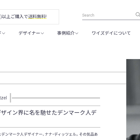
税別)以上ご購入で
送料無料!
ド
デザイナー
事例紹介
ワイズデイについて
tzel
デザイン界に名を馳せたデンマーク人デ
デンマーク人デザイナー、ナナ・ディッツェル。その気品あ