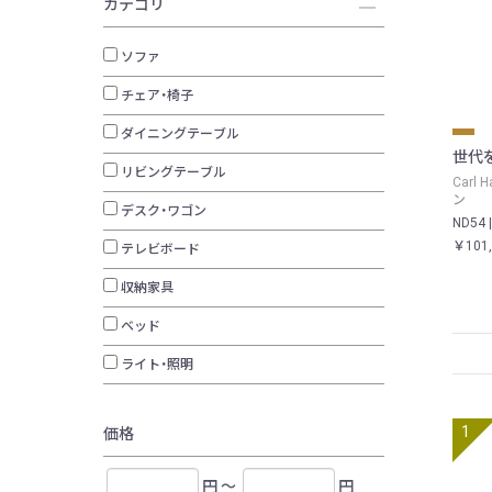
カテゴリ
ソファ
チェア・椅子
ダイニングテーブル
世代
リビングテーブル
Carl
ン
デスク・ワゴン
ND54 |
￥101
テレビボード
収納家具
ベッド
ライト・照明
価格
円 ～
円