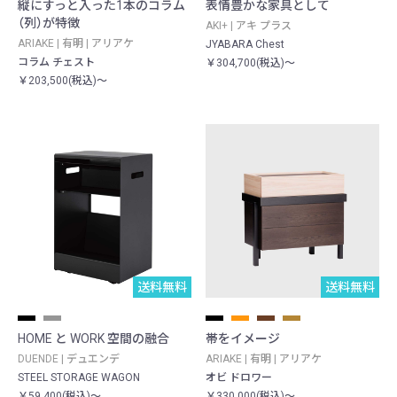
縦にすっと入った1本のコラム
表情豊かな家具として
（列）が特徴
AKI+ | アキ プラス
ARIAKE | 有明 | アリアケ
JYABARA Chest
コラム チェスト
￥304,700(税込)～
￥203,500(税込)～
送料無料
送料無料
HOME と WORK 空間の融合
帯をイメージ
DUENDE | デュエンデ
ARIAKE | 有明 | アリアケ
STEEL STORAGE WAGON
オビ ドロワー
￥59,400(税込)～
￥330,000(税込)～