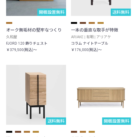
開梱設置無料
送料無料
オーク無垢材の堅牢なつくり
一本の垂直な取手が特徴
久和屋
ARIAKE | 有明 | アリアケ
FJORD 120 飾りチェスト
コラム ナイトテーブル
￥379,500(税込)～
￥176,000(税込)～
送料無料
開梱設置無料