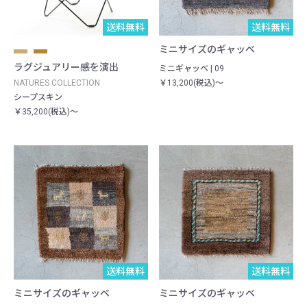
送料無料
送料無料
一点物
ミニサイズのギャッベ
ラグジュアリー感を演出
ミニギャッベ | 09
NATURES COLLECTION
￥13,200(税込)～
シープスキン
￥35,200(税込)～
送料無料
一点物
送料無料
一点物
ミニサイズのギャッベ
ミニサイズのギャッベ