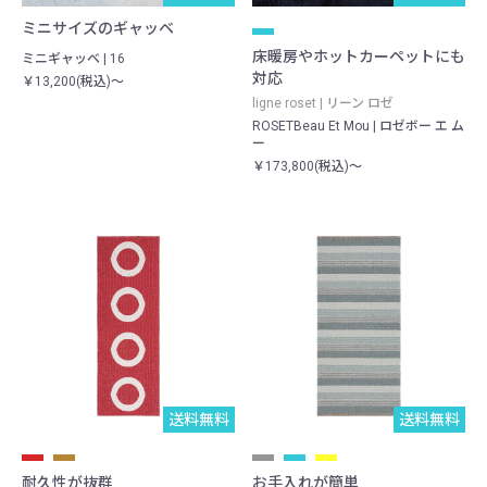
ミニサイズのギャッベ
床暖房やホットカーペットにも
ミニギャッベ | 16
対応
￥13,200(税込)～
ligne roset | リーン ロゼ
ROSETBeau Et Mou | ロゼボー エ ム
ー
￥173,800(税込)～
送料無料
送料無料
耐久性が抜群
お手入れが簡単