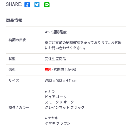
商品情報
4〜6週間程度
納期の目安
※ご注文前の納期確認を承っております。お気軽
にお問い合わせください。
状態
受注生産商品
送料
無料
（玄関渡し配送）
サイズ
W83 × D83 × H41cm
● ナラ
ピュア オーク
スモークド オーク
樹種 / カラー
グレインマット ブラック
● ケヤキ
ケヤキ ブラウン