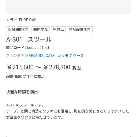
カラー：PURE OAK
カラ
保証期間3年
国内生産
完成品
開梱設置無料
A-S01 | スツール
商品コード：
kcs-a-s01-stl
ブランド名：
KARIMOKU CASE | カリモク ケース
￥215,600
～
￥278,300
(税込)
配送情報：受注生産商品
快適な時間を演出
A-S01のスツールです。
テーブルと同じ構造をソファにも活用し、彫刻的な美しさとリラックスした
雰囲気をソファに持たせています。