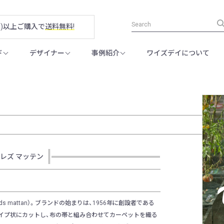
税別)以上ご購入で
送料無料!
ド
デザイナー
事例紹介
ワイズデイについて
 | ホレズ マッテン
 mattan）。ブランドの始まりは、1956年に創設者である
トライプ状にカットし、布の帯と組み合わせてカーペットを織る