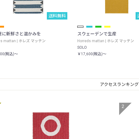
送料無料
屋に新鮮さと温かみを
スウェーデンで生産
eds mattan | ホレズ マッテン
Horreds mattan | ホレズ マッテン
SOLO
600(税込)～
￥17,600(税込)～
アクセスランキング