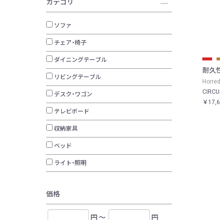
カテゴリ
ソファ
チェア・椅子
ダイニングテーブル
耐久
リビングテーブル
Horr
CIRCU
デスク・ワゴン
￥17,
テレビボード
収納家具
ベッド
ライト・照明
価格
円 ～
円