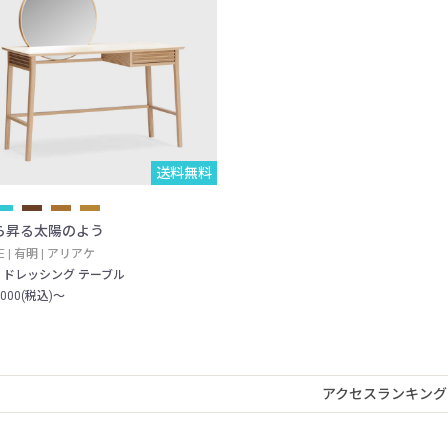
送料無料
ら昇る太陽のよう
KE | 有明 | アリアケ
 ドレッシング テーブル
,000(税込)～
アクセスランキング