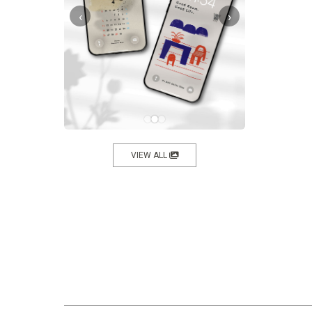
‹
›
VIEW ALL