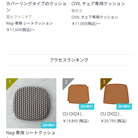
カバーリングタイプのクッショ
CIVIL チェア専用クッション
ン
柏木工
冨士ファニチア
CIVIL チェア専用クッション
Nagi 専用 シートクッション
￥11,000(税込)～
￥17,600(税込)～
アクセスランキング
送料無料
送料無料
CU CH24 | …
CU CH22 | …
￥19,800
(税込)
￥29,700
(税込)
送料無料
Nagi 専用 シートクッショ