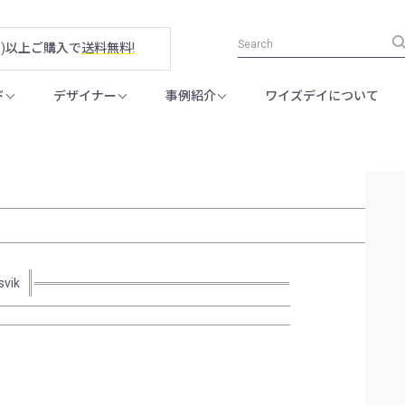
税別)以上ご購入で
送料無料!
ド
デザイナー
事例紹介
ワイズデイについて
svik