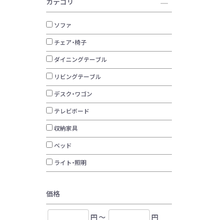
カテゴリ
ソファ
チェア・椅子
ダイニングテーブル
リビングテーブル
デスク・ワゴン
テレビボード
収納家具
ベッド
ライト・照明
価格
円 ～
円