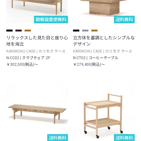
開梱設置便無料
送料無料
リラックスした見た目と座り心
立方体を基調としたシンプルな
地を両立
デザイン
KARIMOKU CASE | カリモク ケース
KARIMOKU CASE | カリモク ケース
N-CC02 | クラブチェア 2P
N-CT02 | コーヒーテーブル
￥302,500(税込)～
￥279,400(税込)～
送料無料
送料無料