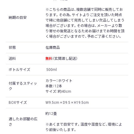
※こちらの商品は、複数店舗で同時に販売してお
ります。その為、サイトよりご注文を頂いた時点
納期の目安
で稀に他店舗にて完売してしまい欠品してしまう
場合がございます。その場合は、メーカーより取
り寄せの後発送となるためお届けまでお時間を頂
く場合がございますので、予めご了承ください。
状態
在庫商品
送料
無料
（玄関渡し配送）
ボトルサイズ
500ml
カラー：ホワイト
付属するスティッ
本数：12本
ク
サイズ：約40cm
BOXサイズ
W9.5cm × D9.5 × H19.5cm
約12畳
適したお部屋の広
さ
※あくまで目安です。温度や湿度など、環境によ
り前後いたします。