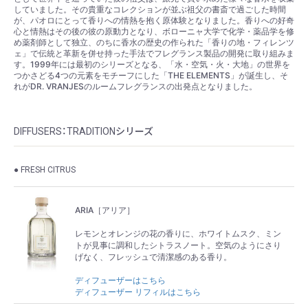
していました。その貴重なコレクションが並ぶ祖父の書斎で過ごした時間
が、パオロにとって香りへの情熱を抱く原体験となりました。香りへの好奇
心と情熱はその後の彼の原動力となり、ボローニャ大学で化学・薬品学を修
め薬剤師として独立、のちに香水の歴史の作られた「香りの地・フィレンツ
ェ」で伝統と革新を併せ持った手法でフレグランス製品の開発に取り組みま
す。1999年には最初のシリーズとなる、「水・空気・火・大地」の世界を
つかさどる4つの元素をモチーフにした「THE ELEMENTS」が誕生し、そ
れがDR. VRANJESのルームフレグランスの出発点となりました。
DIFFUSERS：TRADITIONシリーズ
● FRESH CITRUS
ARIA［アリア］
レモンとオレンジの花の香りに、ホワイトムスク、ミン
トが見事に調和したシトラスノート。空気のようにさり
げなく、フレッシュで清潔感のある香り。
ディフューザーはこちら
ディフューザー リフィルはこちら