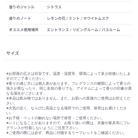
香りのジャンル
シトラス
香りのノート
レモンの花 / ミント / ホワイトムスク
オススメ使用場所
エントランス / リビングルーム / バスルーム
サイズ
※お部屋の広さは目安です。温度・湿度等、環境によって多少前後いたしま
すのでご了承ください。
※香りの感じ方には個人差があります。フレグランスの種類によって香りの
強さが異なったり、同じ名前の香りでも、アイテムによって香りの印象が異
なる場合がございます。
※本品は飲み物ではありません。また、お肌への直接のご使用はお控えくだ
さい。
※火気の近く、ならびに高温となる場所でのご使用、保管はお避けくださ
い。
※お子様・ペットの触れない場所で保管・ご使用ください。
※シミになることがありますので、お取り扱いの際は、衣服や家具等にフレ
グランスが付着しないようにご注意下さい。
※ご使用の際には必ず、商品に付随するリーフレットをご確認ください。