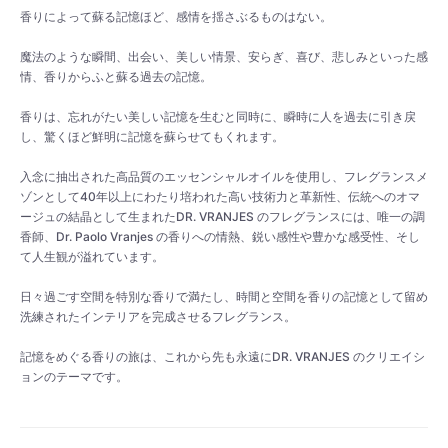
香りによって蘇る記憶ほど、感情を揺さぶるものはない。
魔法のような瞬間、出会い、美しい情景、安らぎ、喜び、悲しみといった感
情、香りからふと蘇る過去の記憶。
香りは、忘れがたい美しい記憶を生むと同時に、瞬時に人を過去に引き戻
し、驚くほど鮮明に記憶を蘇らせてもくれます。
入念に抽出された高品質のエッセンシャルオイルを使用し、フレグランスメ
ゾンとして40年以上にわたり培われた高い技術力と革新性、伝統へのオマ
ージュの結晶として生まれたDR. VRANJES のフレグランスには、唯一の調
香師、Dr. Paolo Vranjes の香りへの情熱、鋭い感性や豊かな感受性、そし
て人生観が溢れています。
日々過ごす空間を特別な香りで満たし、時間と空間を香りの記憶として留め
洗練されたインテリアを完成させるフレグランス。
記憶をめぐる香りの旅は、これから先も永遠にDR. VRANJES のクリエイシ
ョンのテーマです。