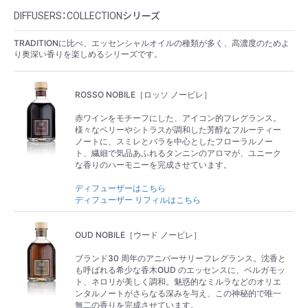
DIFFUSERS：COLLECTIONシリーズ
TRADITIONに比べ、エッセンシャルオイルの種類が多く、高濃度のためよ
り奥深い香りを楽しめるシリーズです。
ROSSO NOBILE［ロッソ ノービレ］
赤ワインをモチーフにした、アイコン的フレグランス。
様々なベリーやシトラスが調和した芳醇なフルーティー
ノートに、スミレとバラを中心としたフローラルノー
ト、繊細で気品あふれるタンニンのアロマが、ユニーク
な香りのハーモニーを完成させています。
ディフューザーはこちら
ディフューザー リフィルはこちら
OUD NOBILE［ウード ノービレ］
ブランド30 周年のアニバーサリーフレグランス。沈香と
も呼ばれる希少な香木OUD のエッセンスに、ベルガモッ
ト、ネロリが美しく調和。魅惑的なミルラなどのオリエ
ンタルノートがさらなる深みを与え、この神秘的で唯一
無二の香りを完成させています。