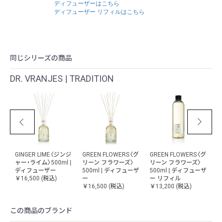
ディフューザーはこちら
ディフューザー リフィルはこちら
同じシリーズの商品
DR. VRANJES | TRADITION
FLOWERS〈グ
MELGRANO〈メログ
MELGRANO〈メログ
POMPELMO
フラワーズ〉
ラーノ〉500ml | ディ
ラーノ〉500ml | ディ
CASSIS〈ポンペ
| ディフューザ
フューザー
フューザー リフィル
カシス〉500ml |
ィル
￥16,500
(税込)
￥13,200
(税込)
フューザー
0
(税込)
￥16,500
(税込)
この商品のブランド