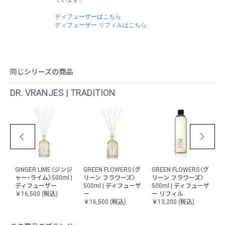
ディフューザーはこちら
ディフューザー リフィルはこちら
同じシリーズの商品
DR. VRANJES | TRADITION
OWERS〈グ
MELGRANO〈メログ
MELGRANO〈メログ
POMPELMO
ワーズ〉
ラーノ〉500ml | ディ
ラーノ〉500ml | ディ
CASSIS〈ポンペルモ
ディフューザ
フューザー
フューザー リフィル
カシス〉500ml | デ
￥16,500
(税込)
￥13,200
(税込)
フューザー
税込)
￥16,500
(税込)