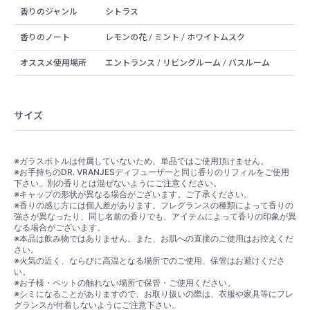
香りのジャンル
シトラス
香りのノート
レモンの花 / ミント / ホワイトムスク
オススメ使用場所
エントランス / リビングルーム / バスルーム
サイズ
※ガラスボトルは付属していないため、単品ではご使用頂けません。
※お手持ちのDR. VRANJESディフューザーと同じ香りのリフィルをご使用
下さい。別の香りとは混ぜないようにご注意ください。
※キャップの形状が異なる場合がございます。ご了承ください。
※香りの感じ方には個人差があります。フレグランスの種類によって香りの
強さが異なったり、同じ名前の香りでも、アイテムによって香りの印象が異
なる場合がございます。
※本品は飲み物ではありません。また、お肌への直接のご使用はお控えくだ
さい。
※火気の近く、ならびに高温となる場所でのご使用、保管はお避けくださ
い。
※お子様・ペットの触れない場所で保管・ご使用ください。
※シミになることがありますので、お取り扱いの際は、衣服や家具等にフレ
グランスが付着しないようにご注意下さい。