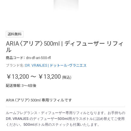
ル
ク
送料無料
ARIA〈アリア〉500ml | ディフューザー リフィ
ル
商品コード：
drv-df-ari-500-rfl
ブランド名：
DR. VRANJES | ドットール・ヴラニエス
￥13,200
～
￥13,200
(税込)
配送情報：3～4日後
ARIA〈アリア〉500ml 専用リフィルです
ルームフレグランス・ディフューザー専用リフィルとなります。お手持ちの
DR. VRANJES のディフューザー500ml用ガラスボトルに詰め替えてご使用
ください。500mlボトル用のスティックも付属いたします。