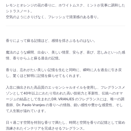
レモンとオレンジの花の香りに、ホワイトムスク、ミントが見事に調和した
シトラスノート。
空気のようにさりげなく、フレッシュで清潔感のある香り。
香りによって蘇る記憶ほど、感情を揺さぶるものはない。
魔法のような瞬間、出会い、美しい情景、安らぎ、喜び、悲しみといった感
情、香りからふと蘇る過去の記憶。
香りは、忘れがたい美しい記憶を生むと同時に、瞬時に人を過去に引き戻
し、驚くほど鮮明に記憶を蘇らせてもくれます。
入念に抽出された高品質のエッセンシャルオイルを使用し、フレグランスメ
ゾンとして40年以上にわたり培われた高い技術力と革新性、伝統へのオマ
ージュの結晶として生まれたDR. VRANJES のフレグランスには、唯一の調
香師、Dr. Paolo Vranjes の香りへの情熱、鋭い感性や豊かな感受性、そし
て人生観が溢れています。
日々過ごす空間を特別な香りで満たし、時間と空間を香りの記憶として留め
洗練されたインテリアを完成させるフレグランス。