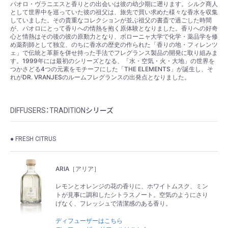
パオロ・ヴラニエスと香りとの出会いは彼の幼少期に遡ります。シルク商人
として世界中を巡っていた彼の祖父は、旅先で買い求めた様々な香水を収集
していました。その貴重なコレクションが並ぶ祖父の書斎で過ごした時間
が、パオロにとって香りへの情熱を抱く原体験となりました。香りへの好奇
心と情熱はその後の彼の原動力となり、ボローニャ大学で化学・薬品学を修
め薬剤師として独立、のちに香水の歴史の作られた「香りの地・フィレンツ
ェ」で伝統と革新を併せ持った手法でフレグランス製品の開発に取り組みま
す。1999年には最初のシリーズとなる、「水・空気・火・大地」の世界を
つかさどる4つの元素をモチーフにした「THE ELEMENTS」が誕生し、そ
れがDR. VRANJESのルームフレグランスの出発点となりました。
DIFFUSERS：TRADITIONシリーズ
● FRESH CITRUS
ARIA［アリア］
レモンとオレンジの花の香りに、ホワイトムスク、ミン
トが見事に調和したシトラスノート。空気のようにさり
げなく、フレッシュで清潔感のある香り。
ディフューザーはこちら