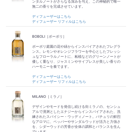
ンタルノートがさらなる深みを与え、この神秘的で唯一
無二の香りを完成させています。
ディフューザーはこちら
ディフューザー リフィルはこちら
BOBOLI［ボーボリ］
ボーボリ庭園の花や緑からインスパイアされたフレグラ
ンス。レモンやオレンジフラワーを中心としたフレッシ
ュなフローラルノートに、柘植などのグリーンノートが
優しく重なり、ジャスミンやサイプレスが美しい香りの
ハーモニーを奏でます。
ディフューザーはこちら
ディフューザー リフィルはこちら
MILANO［ミラノ］
デザインやモードを発信し続ける街ミラノの、センシュ
アルで溌溂としたエナジーからインスパイアされた、洗
練されたスパイシー・ウッディノート。パチュリの鮮烈
なアロマに、ペッパーやサンダルウッドが活力と力強さ
を、シダーウッドの芳香が全体の調和とバランスを生ん
でいます。