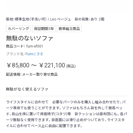
張地：標準生地（手洗い可） / Leo ベージュ 背の有無：あり 2個
ベー
カバーリング
保証期間3年
簡単組立商品
無駄のないソファ
商品コード：
fum-sf001
ブランド名：
Fumi | フミ
￥85,800
～
￥221,100
(税込)
配送情報：メーカー取り寄せ商品
無駄がなく使えるソファ
ライフスタイルに合わせて 必要なパーツのみを購入し組み合わせたり、パ
ーツ単体でも使うことができます。ソファはもちろん背を外して簡易ベッ
ド、背山を床に置いて床座椅子(コタツ)等 背クッションは座布団にも。各パ
ーツ無駄なく使用できます。背底面には滑り止めがついており、ライフスタ
イルに合わせてベース上に自由に配置できます。