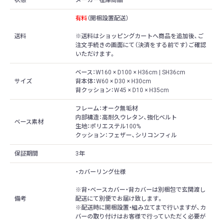
状態
メーカー在庫商品
有料
（開梱設置配送）
送料
※送料はショッピングカートへ商品を追加後、ご
注文手続きの画面にて（決済をする前です）ご確認
いただけます。
ベース：W160 × D100 × H36cm | SH36cm
サイズ
背本体：W60 × D30 × H30cm
背クッション：W45 × D10 × H35cm
フレーム：オーク無垢材
内部構造：高耐久ウレタン、強化ベルト
ベース素材
生地：ポリエステル100%
クッション：フェザー、シリコンフィル
保証期間
3年
・カバーリング仕様
※背・ベースカバー・背カバーは別梱包で玄関渡し
備考
配送にて別便でお届け致します。
※配送時に開梱設置・組み立てまで行いますが、カ
バーの取り付けはお客様で行っていただく必要が