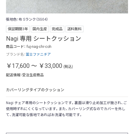
張地色：布 Sランク（SG04）
張地
保証期間3年
国内生産
完成品
送料無料
Nagi 専用 シートクッション
商品コード：
fuj-nag-chr-coh
ブランド名：
冨士ファニチア
￥17,600
～
￥33,000
(税込)
配送情報：受注生産商品
カバーリングタイプのクッション
Nagi チェア専用のシートクッションです。裏面は滑り止め加工が施され、ご
使用時ずれにくくなっています。また、カバーリング式なのでカバーを外し
て、洗濯可能な張地であればお洗濯も可能です。