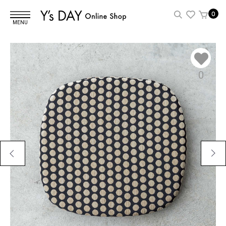
0
MENU
0