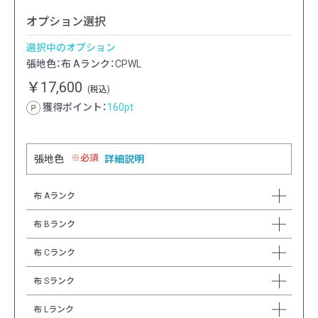
オプション選択
選択中のオプション
張地色：布 Aランク：CPWL
￥17,600
(税込)
獲得ポイント：
160
pt
必須
張地色
詳細説明
布 Aランク
布 Bランク
布 Cランク
布 Sランク
布 Lランク