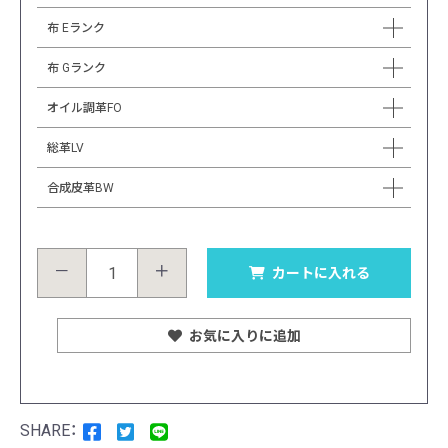
布 Eランク
布 Gランク
オイル調革FO
総革LV
合成皮革BW
－
＋
カートに入れる
お気に入りに追加