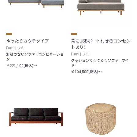
ゆったりカウチタイプ
背にUSBポート付きのコンセン
トあり！
Fumi | フミ
Fumi | フミ
無駄のないソファ | コンビネーショ
ン
クッションでくつろぐソファ | ワイ
ド
￥221,100(税込)～
￥104,500(税込)～