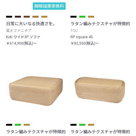
開梱設置便無料
日常に大いなる快適さを。
ラタン編みテクスチャが特徴的
冨士ファニチア
TOU
Koti ワイド3P ソファ
RP square 45
￥614,900(税込)～
￥82,500(税込)～
ラタン編みテクスチャが特徴的
ラタン編みテクスチャが特徴的