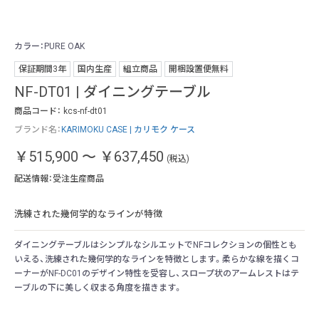
カラー：PURE OAK
カラ
保証期間3年
国内生産
組立商品
開梱設置便無料
NF-DT01 | ダイニングテーブル
商品コード：
kcs-nf-dt01
ブランド名：
KARIMOKU CASE | カリモク ケース
￥515,900
～
￥637,450
(税込)
配送情報：受注生産商品
洗練された幾何学的なラインが特徴
ダイニングテーブルはシンプルなシルエットでNFコレクションの個性とも
いえる、洗練された幾何学的なラインを特徴とします。柔らかな線を描くコ
ーナーがNF-DC01のデザイン特性を受容し、スロープ状のアームレストはテ
ーブルの下に美しく収まる角度を描きます。