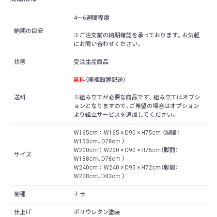
4〜6週間程度
納期の目安
※ご注文前の納期確認を承っております。お気軽
にお問い合わせください。
状態
受注生産商品
無料
（開梱設置配送）
送料
※組み立てが必要な商品です。組み立てはオプシ
ョンとなりますので、ご希望の場合はオプション
より組立サービスを追加してください。
W165cm ： W165 × D90 × H75cm （脚間：
W153cm、D78cm ）
W200cm ： W200 × D90 × H75cm（脚間：
サイズ
W188cm、D78cm ）
W240cm ： W240 × D95 × H72cm（脚間：
W228cm、D83cm ）
樹種
ナラ
仕上げ
ポリウレタン塗装