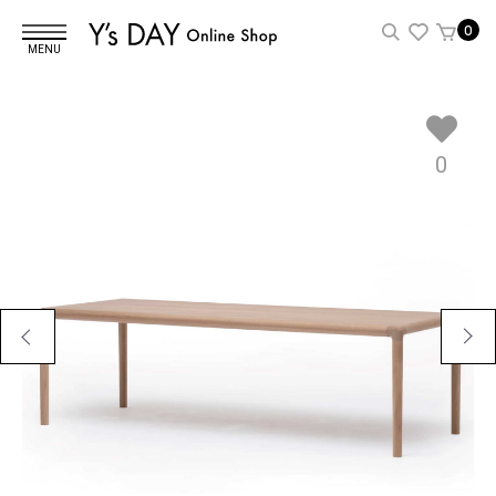
0
MENU
0