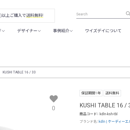
税別)以上ご購入で
送料無料!
ド
デザイナー
事例紹介
ワイズデイについて
KUSHI TABLE 16 / 33
保証期間1年
送料無料
KUSHI TABLE 16 / 
0
商品コード：
kdln-ksh-tbl
ブランド名：
kdln | ケーディー