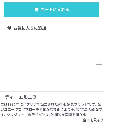
サイズ：写真左/Ø33c
カートに入れる
お気に入りに追加
| ケーディーエルエヌ
ニは1996年にイタリアで設立された照明、家具ブランドです。型
ないユニークなアプローチと確かな技術により実現された特別なプ
す。クンダリーニのデザインは、独創的な空間を創り出...
全てを見る