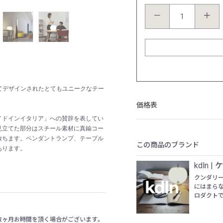
サイズ：Ø16cm
－
＋
得てデザインされたとてもユニークなテー
価格表
イドインイタリア」への賛辞を表してい
見立てた部分はスチール素材に真鍮コー
放ちます。ペンダントランプ、テーブル
この商品のブランド
あります。
kdln 
クンダリー
にはまら
ロダクトで
数ヶ月お時間を頂く場合がございます。