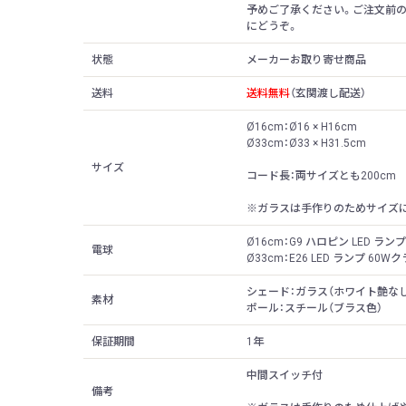
予めご了承ください。ご注文前
にどうぞ。
状態
メーカーお取り寄せ商品
送料
送料無料
（玄関渡し配送）
Ø16cm：Ø16 × H16cm
Ø33cm：Ø33 × H31.5cm
サイズ
コード長：両サイズとも200cm
※ガラスは手作りのためサイズ
Ø16cm：G9 ハロピン LED ラン
電球
Ø33cm：E26 LED ランプ 60
シェード：ガラス（ホワイト艶なし
素材
ポール：スチール（ブラス色）
保証期間
1年
中間スイッチ付
備考