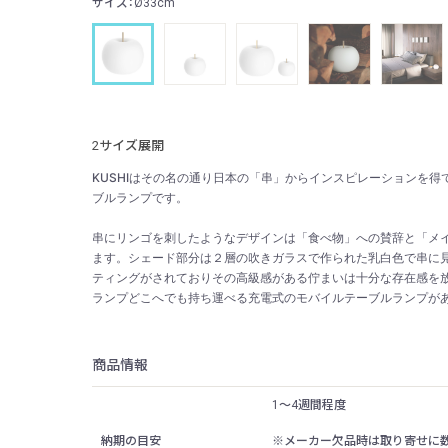
サイズ：Ø33cm
2サイズ展開
KUSHIはその名の通り日本の「串」からインスピレーションを
ブルランプです。
串にリンゴを刺したようなデザインは「食べ物」への賛辞と「メ
ます。シェード部分は２層の吹きガラスで作られた乳白色で串に
ティングがされておりその高級感がある佇まいは十分な存在感を
ランプどこへでも持ち運べる充電式のモバイルテーブルランプが
商品情報
1〜4週間程度
納期の目安
※メーカー欠品時は取り寄せに