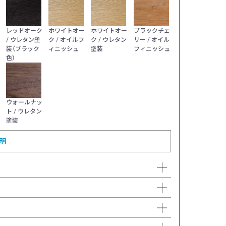
ッシュ 張地色：Eランク ミナペルホネン タンバリン | 2114-2
樹種 / 仕上げ：レッ
レッドオーク
ホワイトオー
ホワイトオー
ブラックチェ
/ ウレタン塗
ク / オイルフ
ク / ウレタン
リー / オイル
装（ブラック
ィニッシュ
塗装
フィニッシュ
色）
ウォールナッ
ト / ウレタン
塗装
明