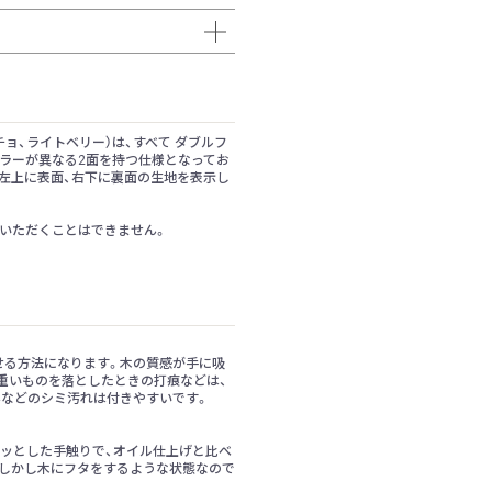
ョ、ライトベリー）は、すべて ダブルフ
カラーが異なる2面を持つ仕様となってお
。左上に表面、右下に裏面の生地を表示し
いただくことはできません。
せる方法になります。木の質感が手に吸
重いものを落としたときの打痕などは、
みなどのシミ汚れは付きやすいです。
ッとした手触りで、オイル仕上げと比べ
。しかし木にフタをするような状態なので