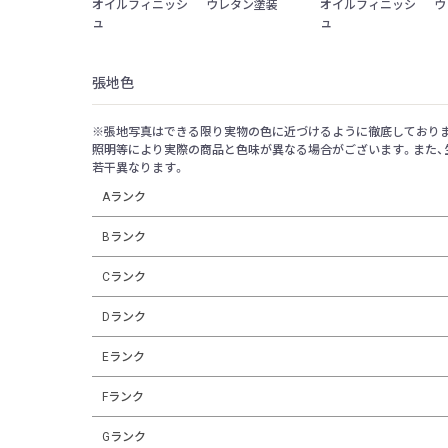
オイルフィニッシ
ウレタン塗装
オイルフィニッシ
ウ
ュ
ュ
ユナ セミアームチェア | 無垢
ユナ アームチェア | 布座 | 布
ユナ アームチェア
張地色
座
背
￥68,002
(税込)
￥61,347
(税込)
￥62,678
(税込)
※張地写真はできる限り実物の色に近づけるように徹底しておりま
照明等により実際の商品と色味が異なる場合がございます。また、
若干異なります。
Aランク
Bランク
Cランク
Dランク
Eランク
Fランク
Gランク