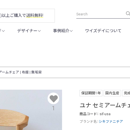
税別)以上ご購入で
送料無料!
ド
デザイナー
事例紹介
ワイズデイについて
ームチェア | 布座 | 無垢背
保証期間1年
国内生産
完
ユナ セミアームチェア
1
商品コード：
sif-usa
ブランド名：
シキファニチア