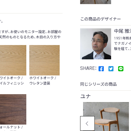
この商品のデザイナー
す。
中尾 雅
すが、お使いのモニター設定、お部屋の
天然のものとなるため、木目の入り方や
1951年
でナガノ
験を経て、20
ワイトオーク /
ホワイトオーク /
イルフィニッシ
ウレタン塗装
同じシリーズの商品
ユナ
ォールナット /