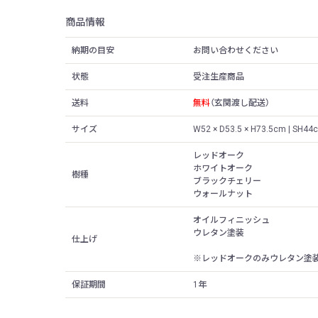
商品情報
納期の目安
お問い合わせください
状態
受注生産商品
送料
無料
（玄関渡し配送）
サイズ
W52 × D53.5 × H73.5cm | SH4
レッドオーク
ホワイトオーク
樹種
ブラックチェリー
ウォールナット
オイルフィニッシュ
ウレタン塗装
仕上げ
※レッドオークのみウレタン塗装
保証期間
1年