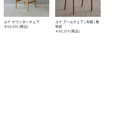
ユナ アームチェア | 布座 | 無
ユナ セミアームチェア | 無垢
ユナ アームチェア |
垢背
座
背
￥60,379
(税込)
￥61,347
(税込)
￥62,678
(税込)