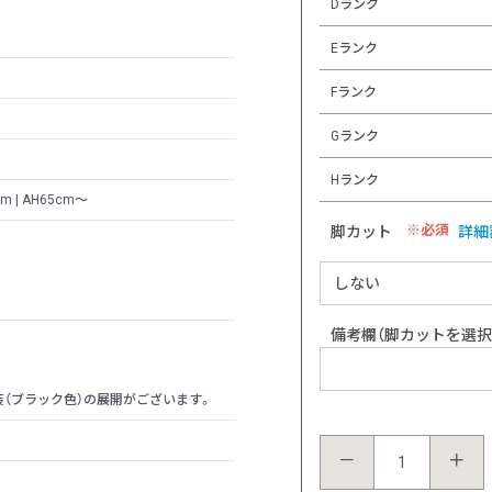
Dランク
Eランク
Fランク
Gランク
Hランク
4cm | AH65cm～
必須
脚カット
詳細
備考欄（脚カットを選
（ブラック色）の展開がございます。
－
＋