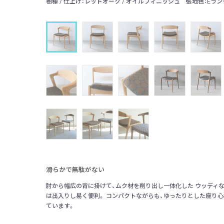
berry」もお選びい
樹種 / 仕上げ：レッドオーク / オイルフィニッシュ 張地色：Eランク 
滑らかで無駄がない
肘から幅広の背に掛けて、ムク材を削り出し一体化した ウッディな
は出入りし易く便利。 コンパクトながらも、ゆったりとした座り心
ています。