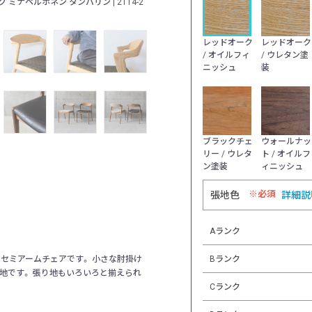
ミナペルホネン タンバリン | 2114-2
樹種 / 仕上げ：レッドオーク / オイルフィニ
レッドオーク
レッドオーク
/ オイルフィ
/ ウレタン塗
ニッシュ
装
ブラックチェ
ウォールナッ
リー / ウレタ
ト / オイルフ
ン塗装
ィニッシュ
必須
張地色
詳細説
Aランク
Bランク
セミアームチェアです。 小さな肘掛け
地です。 張り地もいろいろと揃えられ
Cランク