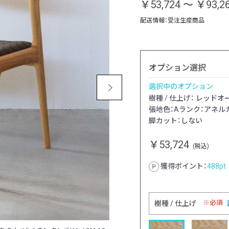
￥53,724
～
￥93,2
配送情報：受注生産商品
オプション選択
選択中のオプション
樹種 / 仕上げ： レッドオ
張地色：Aランク：アネルカ
脚カット：しない
￥53,724
(税込)
獲得ポイント：
488
pt
必須
樹種 / 仕上げ