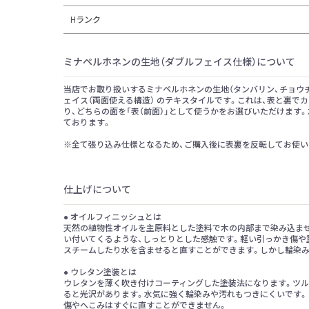
Hランク
ミナペルホネンの生地（ダブルフェイス仕様）について
当店でお取り扱いするミナペルホネンの生地（タンバリン、チョウチ
ェイス（両面使える構造） のテキスタイルです。これは、表と裏で
り、どちらの面を「表（前面）」として使うかをお選びいただけます
ております。
※全て張り込み仕様となるため、ご購入後に表裏を反転してお使い
仕上げについて
● オイルフィニッシュとは
天然の植物性オイルを主原料とした塗料で木の内部まで染み込ま
い付いてくるような、しっとりとした感触です。軽い引っかき傷や
スチームしたり水を含ませると直すことができます。しかし輪染
● ウレタン塗装とは
ウレタンを薄く吹き付けコーティングした塗装法になります。ツル
ると光沢があります。水気に強く輪染みや汚れもつきにくいです
傷やへこみはすぐに直すことができません。