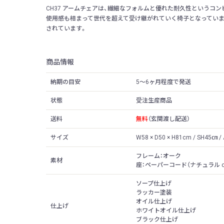
CH37 アームチェアは、繊細なフォルムと優れた耐久性というコ
使用感も相まって世代を超えて受け継がれていく椅子となっていま
されています。
商品情報
納期の目安
5〜6ヶ月程度で発送
状態
受注生産商品
送料
無料
（玄関渡し配送）
サイズ
W58 × D50 × H81cm / SH45㎝ 
フレーム：オーク
素材
座：ペーパーコード（ナチュラル o
ソープ仕上げ
ラッカー塗装
オイル仕上げ
仕上げ
ホワイトオイル仕上げ
ブラック仕上げ