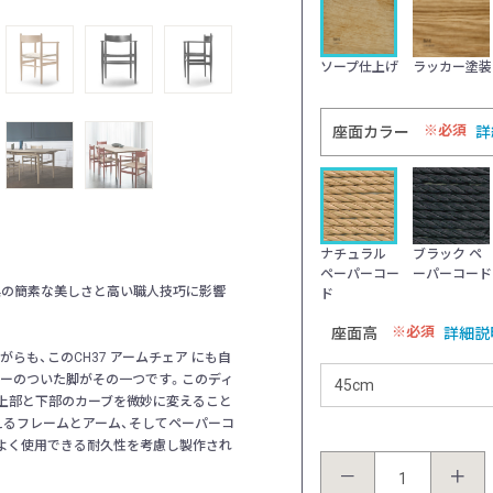
仕上げ：オイル仕上げ 座面：ナチュラル 
ソープ仕上げ
ラッカー塗装
必須
座面カラー
詳
ナチュラル
ブラック ペ
ペーパーコー
ーパーコード
ー家具の簡素な美しさと高い職人技巧に影響
ド
必須
座面高
詳細説
も、このCH37 アームチェア にも自
ーのついた脚がその一つです。このディ
上部と下部のカーブを微妙に変えること
えるフレームとアーム、そしてペーパーコ
よく使用できる耐久性を考慮し製作され
－
＋