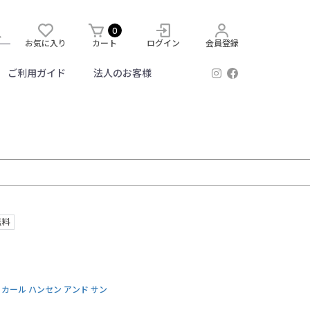
0
お気に入り
カート
ログイン
会員登録
ご利用ガイド
法人のお客様
無料
øn | カール ハンセン アンド サン