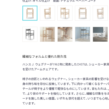
仕上げ：オイル仕上げ 座面：ナチュラル ペーパーコード
繊細なフォルムと優れた耐久性
ハンス J. ウェグナーが1962年に発表したCH37は、シェーカ
を受けたアームチェアです。
椅子の巨匠といわれるウェグナー。シェーカー家具の影響を受けながら
身の持ち味を存分に反映しています。下に向かって細くなるテーパ
テールが椅子をより優雅で軽快なものにしています。背もたれは、
で、より背のサポートを強化しています。さらに、繊細な印象を与
ードを施した美しい座面。いずれも世代を超えて、いつまでも心地
ています。