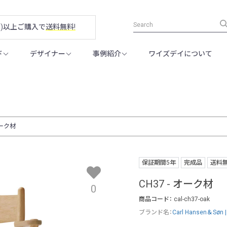
税別)以上ご購入で
送料無料!
ド
デザイナー
事例紹介
ワイズデイについて
オーク材
保証期間5年
完成品
送料
CH37 - オーク材
0
商品コード：
cal-ch37-oak
ブランド名：
Carl Hansen＆S