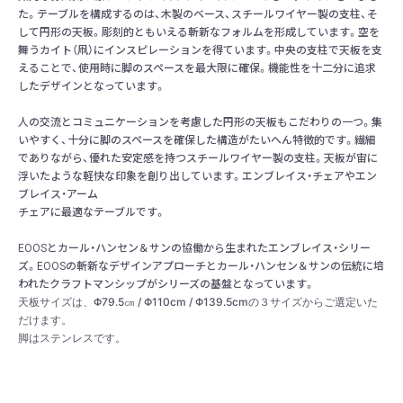
た。テーブルを構成するのは、木製のベース、スチールワイヤー製の支柱、そ
して円形の天板。彫刻的ともいえる斬新なフォルムを形成しています。空を
舞うカイト（凧）にインスピレーションを得ています。中央の支柱で天板を支
えることで、使用時に脚のスペースを最大限に確保。機能性を十二分に追求
したデザインとなっています。
人の交流とコミュニケーションを考慮した円形の天板もこだわりの一つ。集
いやすく、十分に脚のスペースを確保した構造がたいへん特徴的です。繊細
でありながら、優れた安定感を持つスチールワイヤー製の支柱。天板が宙に
浮いたような軽快な印象を創り出しています。エンブレイス・チェアやエン
ブレイス・アーム
チェアに最適なテーブルです。
EOOSとカール・ハンセン＆サンの協働から生まれたエンブレイス・シリー
ズ。EOOSの斬新なデザインアプローチとカール・ハンセン＆サンの伝統に培
われたクラフトマンシップがシリーズの基盤となっています。
天板サイズは、Φ79.5㎝ / Φ110cm / Φ139.5cmの３サイズからご選定いた
だけます。
脚はステンレスです。