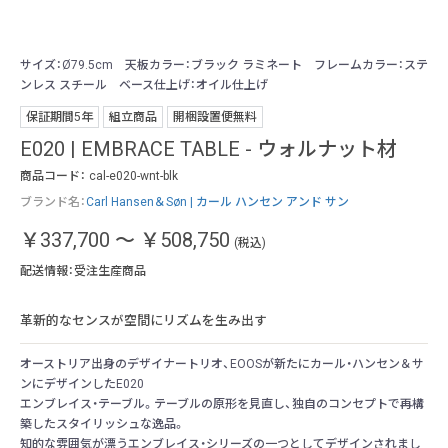
サイズ：Ø79.5cm 天板カラー：ブラック ラミネート フレームカラー：ステ
サ
ンレス スチール ベース仕上げ：オイル仕上げ
ッ
保証期間5年
組立商品
開梱設置便無料
E020 | EMBRACE TABLE - ウォルナット材
商品コード：
cal-e020-wnt-blk
ブランド名：
Carl Hansen＆Søn | カール ハンセン アンド サン
￥337,700
～
￥508,750
(税込)
配送情報：受注生産商品
革新的なセンスが空間にリズムを生み出す
オーストリア出身のデザイナートリオ、EOOSが新たにカール・ハンセン＆サ
ンにデザインしたE020
エンブレイス・テーブル。テーブルの原形を見直し、独自のコンセプトで再構
築したスタイリッシュな逸品。
知的な雰囲気が漂うエンブレイス・シリーズの一つとしてデザインされまし