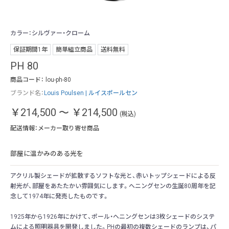
カラー：シルヴァー・クローム
カ
保証期間1年
簡単組立商品
送料無料
PH 80
商品コード：
lou-ph-80
ブランド名：
Louis Poulsen | ルイスポールセン
￥214,500
～
￥214,500
(税込)
配送情報：メーカー取り寄せ商品
部屋に温かみのある光を
アクリル製シェードが拡散するソフトな光と、赤いトップシェードによる反
射光が、部屋をあたたかい雰囲気にします。へニングセンの生誕80周年を記
念して1974年に発売したものです。
1925年から1926年にかけて、ポール・ヘニングセンは3枚シェードのシステ
ムによる照明器具を開発しました。PHの最初の複数シェードのランプは、パ