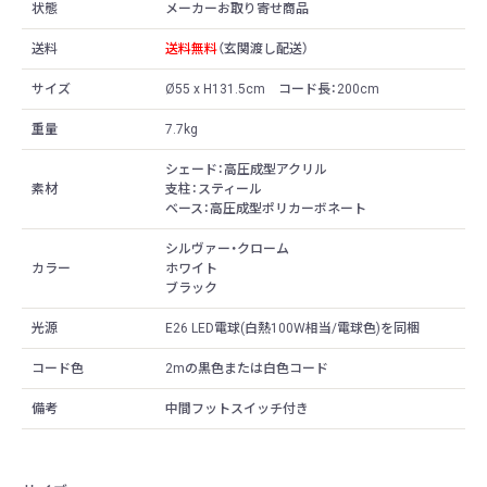
状態
メーカーお取り寄せ商品
送料
送料無料
（玄関渡し配送）
サイズ
Ø55 x H131.5cm コード長：200cm
重量
7.7kg
シェード：高圧成型アクリル
素材
支柱：スティール
ベース：高圧成型ポリカーボネート
シルヴァー・クローム
カラー
ホワイト
ブラック
光源
E26 LED電球(白熱100W相当/電球色)を同梱
コード色
2mの黒色または白色コード
備考
中間フットスイッチ付き