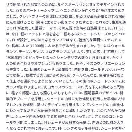
リで開催された展覧会のために、ルイスポールセンと共同でデザインされま
した。両者のパートナーシップは、ヘニングセンが亡くなる1967年まで続き
ました。グレア・フリーの光（眩しさの除去）、明るさが最も必要とされる場所
に光を届けること、同時に柔らかい影をつくりだすこと。これらが、生涯を通
じてPHが追及した重要テーマで、その光源は当時の白熱電球でした。PH 80
は、今日3種のアウトドア用を含む30種ある3枚シェードシリーズのひとつで
す。PHが設計したのは単なるランプではなく、包括的な照明システムであ
り、長年にわたり1000種にわたるモデルが生まれました。そこにはウォール
ランプ、テーブルランプ、フロアランプはもとより、天井の高い住宅用として
1930年代にポピュラーとなったシャンデリアの数々も含まれます。たくさ
んの組み合わせやオプションもありました。色やサイズのヴァリエーション
も豊富でした。初期のシェードは金属製で、内側を白、ゴールド、シルバーな
どで塗装し、拡散する光、温かみのある光、クールな光など、使用場所に応じ
て仕上げを選択するようになっていました。その後、3枚シェードシステムに
ガラスが加わりました。乳白ガラスのシェードは、光を下方に集めると同時
に、程よく部屋の上方も照らしだしました。PHは、照明器具のデザインに科
学的アプローチを採用し、シェードの曲線に対数螺旋を使用した最初の人物
でした。対数螺旋に基づくデザインを採用することで、シェードの曲面全体
にわたってなだらかな配光を得ることに成功したのです。このなだらかな配
光は、シェード内面が反射する拡散光と合わさって、グレアと影のコントロ
ールを可能にしました。各シェードが反射する光量は、光源との距離が大き
くなるにつれ均等に減少します。PH ランプのモデル番号は、シェードのサイ