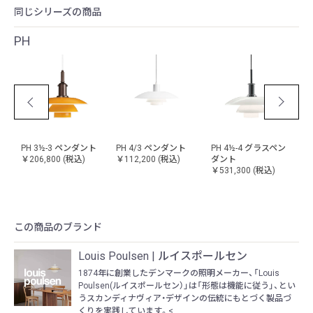
同じシリーズの商品
PH
ン
PH 3½-3 ペンダント
PH 4/3 ペンダント
PH 4½-4 グラスペン
P
￥206,800
(税込)
￥112,200
(税込)
ダント
￥
￥531,300
(税込)
この商品のブランド
Louis Poulsen | ルイスポールセン
1874年に創業したデンマークの照明メーカー、「Louis
Poulsen(ルイスポールセン）」は「形態は機能に従う」、とい
うスカンディナヴィア・デザインの伝統にもとづく製品づ
くりを実践しています。<...