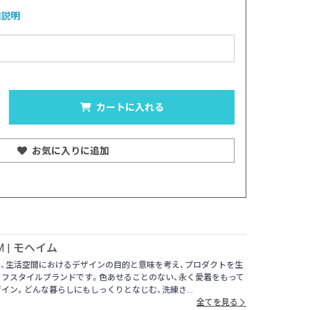
サイズ：W90cm
細説明
カートに入れる
お気に入りに追加
M | モヘイム
Mは、生活空間におけるデザインの目的と意味を考え、プロダクトを生
イフスタイルブランドです。色あせることのない、永く愛着をもって
イン。どんな暮らしにもしっくりとなじむ、洗練さ...
全てを見る