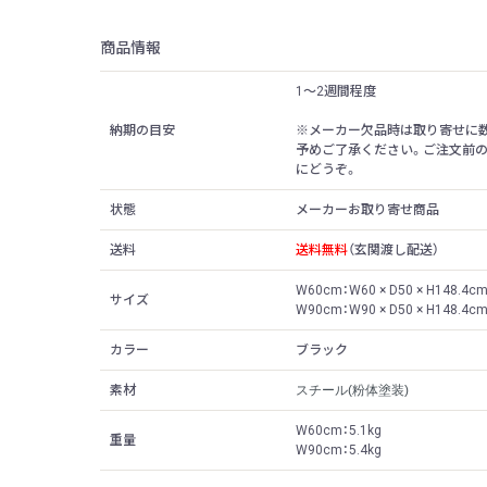
商品情報
1〜2週間程度
納期の目安
※メーカー欠品時は取り寄せに
予めご了承ください。ご注文前
にどうぞ。
状態
メーカーお取り寄せ商品
送料
送料無料
（玄関渡し配送）
W60cm：W60 × D50 × H148.4c
サイズ
W90cm：W90 × D50 × H148.4c
カラー
ブラック
素材
スチール(粉体塗装)
W60cm：5.1kg
重量
W90cm：5.4kg