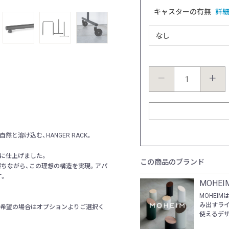
サイズ：W60cm
キャスターの有無
詳
－
＋
溶け込む、HANGER RACK。
に仕上げました。
この商品のブランド
ちながら、この理想の構造を実現。アパ
す。
MOHEI
MOHEI
み出すラ
ご希望の場合はオプションよりご選択く
使えるデザ