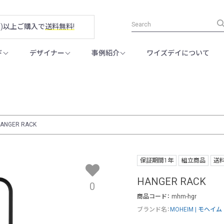
税別)以上ご購入で
送料無料!
ド
デザイナー
事例紹介
ワイズデイについて
ANGER RACK
保証期間1年
組立商品
送
HANGER RACK
0
商品コード：
mhm-hgr
ブランド名：
MOHEIM | モヘイム