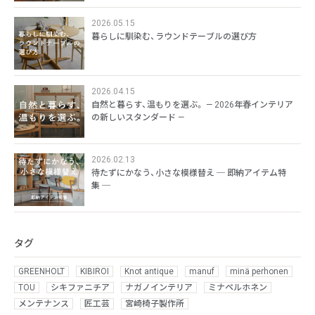
2026.05.15
暮らしに馴染む、ラウンドテーブルの選び方
2026.04.15
自然と暮らす、温もりを選ぶ。 — 2026年春インテリア
の新しいスタンダード —
2026.02.13
待たずにかなう、小さな模様替え ─ 即納アイテム特
集 ─
タグ
GREENHOLT
KIBIROI
Knot antique
manuf
minä perhonen
TOU
シキファニチア
ナガノインテリア
ミナペルホネン
メンテナンス
匠工芸
宮崎椅子製作所