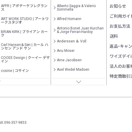
APFR | アポテーケフレグラン
Alberto Saggia & Valerio
お知らせ
ス
Sommella
ご利用ガイ
ART WORK STUDIO | アートワ
Alfred Homann
ークスタジオ
お支払方法
Antonio Bonet Juan Kurchan
BRIAN KIRK | ブライアン カー
& Jorge Ferrari-Hardoy
ク
送料
Anderssen ＆ Voll
Carl Hansen＆Søn | カール ハ
返品・キャ
ンセン アンド サン
Anu Moser
ワイズデイ
COOEE Design | クーイー デザ
Arne Jacobsen
イン
法人のお客
Axel Wedel Madsen
cosine | コサイン
特定商取引
Barnard Schottlander
CRUSH CRASH PROJECT | ク
ラッシュ クラッシュ プロジェ
クト
Bertil Stam
Cutipol | クチポール
Bertrand Balas
DCW editions | ディーシーダブ
BIG-GAME
リュー エディションズ
Bill Curry
DUENDE | デュエンデ
AX.096-357-9853
Bodil Kjær
EMECO | エメコ