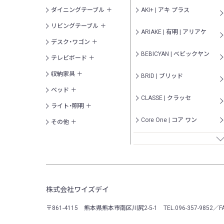
ダイニングテーブル
AKI+ | アキ プラス
リビングテーブル
ARIAKE | 有明 | アリアケ
デスク・ワゴン
BEBICYAN | べビックヤン
テレビボード
収納家具
BRID | ブリッド
ベッド
CLASSE | クラッセ
ライト・照明
Core One | コア ワン
その他
cotan | コタン
CUERO | クエロ
DARO | ダロ
株式会社ワイズデイ
DR. VRANJES | ドットール・ヴ
〒861-4115 熊本県熊本市南区川尻2-5-1
ラニエス
TEL.096-357-9852／F