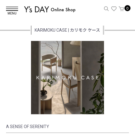
0
MENU
KARIMOKU CASE | カリモク ケース
A SENSE OF SERENITY