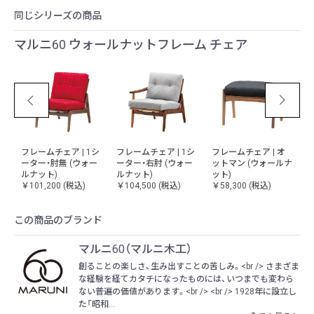
同じシリーズの商品
マルニ60 ウォールナットフレーム チェア
シ
フレームチェア | 1シ
フレームチェア | 1シ
フレームチェア | オ
M
ッ
ーター・肘無 (ウォー
ーター・右肘 (ウォー
ットマン (ウォールナ
ー
ルナット)
ルナット)
ット)
ッ
￥101,200
(税込)
￥104,500
(税込)
￥58,300
(税込)
￥
この商品のブランド
マルニ60（マルニ木工）
創ることの楽しさ、生み出すことの苦しみ。<br /> さまざま
な経験を経てカタチになったものには、いつまでも変わら
ない普遍の価値があります。<br /> <br /> 1928年に設立し
た「昭和...