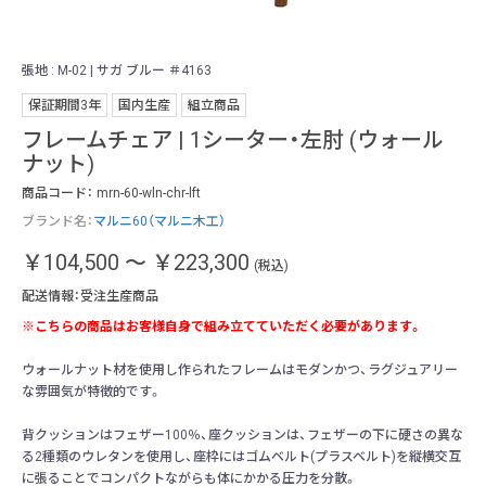
張地 : M-02 | サガ ブルー ＃4163
張地
保証期間3年
国内生産
組立商品
フレームチェア | 1シーター・左肘 (ウォール
ナット)
商品コード：
mrn-60-wln-chr-lft
ブランド名：
マルニ60（マルニ木工）
￥104,500
～
￥223,300
(税込)
配送情報：受注生産商品
※こちらの商品はお客様自身で組み立てていただく必要があります。
ウォールナット材を使用し作られたフレームはモダンかつ、ラグジュアリー
な雰囲気が特徴的です。
背クッションはフェザー100％、座クッションは、フェザーの下に硬さの異な
る2種類のウレタンを使用し、座枠にはゴムベルト(プラスベルト)を縦横交互
に張ることでコンパクトながらも体にかかる圧力を分散。