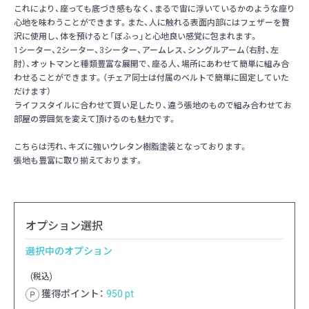
これにより、座っても底づき感もなく、まるで宙に浮いているかのような座り
心地を味わうことができます。また、人に触れる表面内部にはフェザーを贅
沢に使用し、体を預けると「ぼふっ」と心地良い感覚に包まれます。
1シーター、2シーター、3シーター、アームレス、シングルアーム（右肘、左
肘）、オットマンと種類豊富な展開で、座る人、場所にあわせて簡単に組み合
わせることができます。（チェア同士は付属のベルトで簡単に固定していた
だけます）
ライフスタイルに合わせて買い足したり、違う張地のもので組み合わせてお
部屋の雰囲気を変えて頂けるのも魅力です。
こちらは汚れ、キズに強いウレタン樹脂塗装となっております。
張地も豊富に取り揃えております。
オプション選択
選択中のオプション
(税込)
獲得ポイント：
950
pt