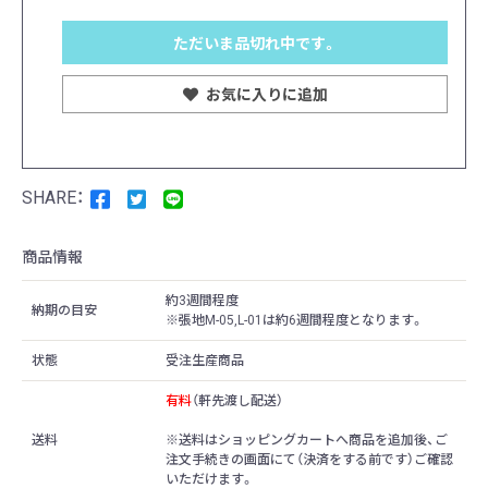
ただいま品切れ中です。
お気に入りに追加
商品情報
約3週間程度
納期の目安
※張地M-05,L-01は約6週間程度となります。
状態
受注生産商品
有料
（軒先渡し配送）
送料
※送料はショッピングカートへ商品を追加後、ご
注文手続きの画面にて（決済をする前です）ご確認
いただけます。