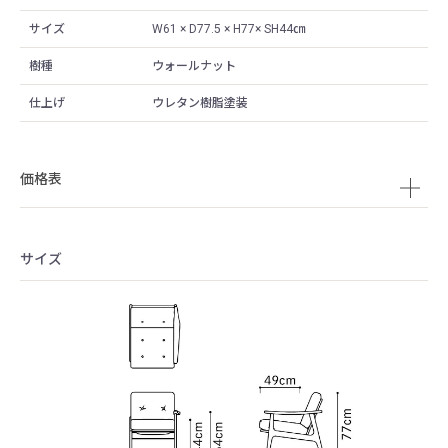
サイズ
W61 × D77.5 × H77× SH44㎝
樹種
ウォールナット
仕上げ
ウレタン樹脂塗装
価格表
サイズ