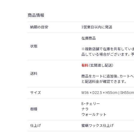
商品情報
納期の目安
3営業日以内に発送
在庫商品
状態
※複数店舗で在庫を共有してい
品している場合がございます。
有料
（玄関渡し配送）
送料
商品をカートに追加後、カートへ
と配送料金が確認できます。
サイズ
W36 × D22.5 × H55cm | SH55c
B・チェリー
樹種
ナラ
ウォールナット
仕上げ
蜜蝋ワックス仕上げ