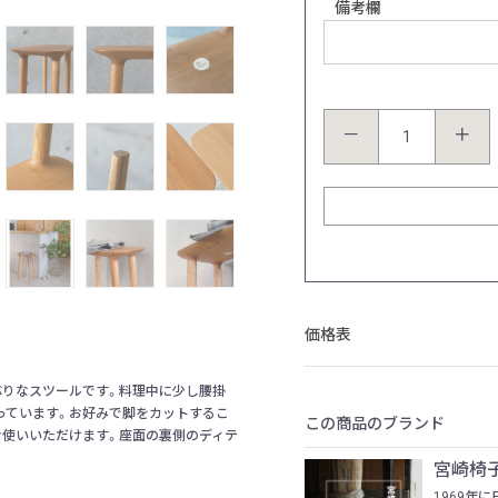
樹種：ブラック・チェリー
備考欄
－
＋
価格表
ぶりなスツールです。料理中に少し腰掛
っています。お好みで脚をカットするこ
この商品のブランド
お使いいただけます。座面の裏側のディテ
宮崎椅
1969年