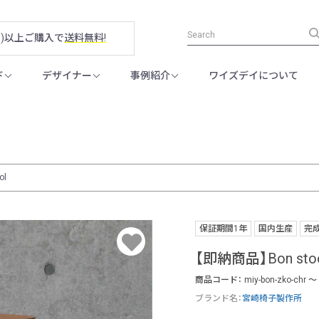
税別)以上ご購入で
送料無料!
ド
デザイナー
事例紹介
ワイズデイについて
ol
保証期間1年
国内生産
完
【即納商品】Bon sto
0
商品コード：
miy-bon-zko-chr ～ 
ブランド名：
宮崎椅子製作所