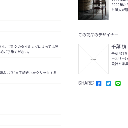
2000年
と職人が現
この商品のデザイナー
千葉 禎
ます。ご注文のタイミングによっては欠
予めご了承ください。
千葉 禎（
ースリー）
設計と家具
進み、ご注文手続きへをクリックする
m