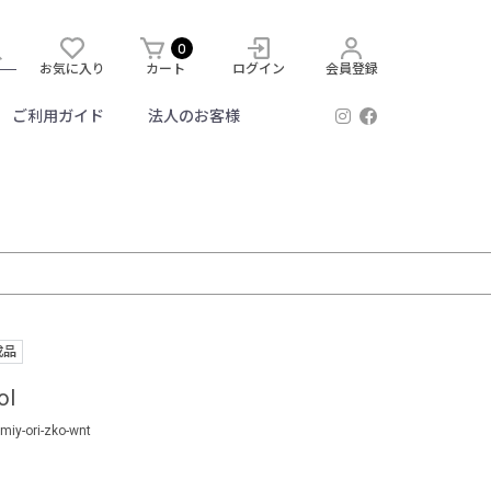
0
お気に入り
カート
ログイン
会員登録
ご利用ガイド
法人のお客様
成品
ol
miy-ori-zko-wnt