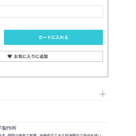
樹種：ブラック・チェ
カートに入れる
お気に入りに追加
子製作所
に日本、四国の徳島で創業。地場産品である阿波鏡台で技術を培い、