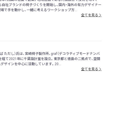
から自社ブランドの椅子づくりを開始し、国内・海外の有力デザイナー
場で手を動かし、一緒に考えるワークショップ方...
全てを見る
ちば ただし）氏は、宮崎椅子製作所、graf（デコラティブモードナンバ
を経て2021年に千葉設計室を設立。東京都と徳島の二拠点で、空間
デザインを中心に活動しています。20...
全てを見る