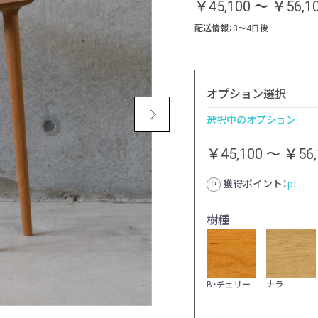
￥45,100
～
￥56,1
配送情報：3～4日後
オプション選択
選択中のオプション
￥45,100
～
￥56,
獲得ポイント：
pt
樹種
B・チェリー
ナラ