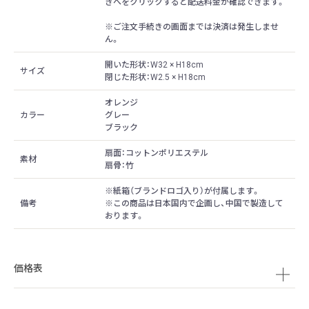
きへをクリックすると配送料金が確認できます。
※ご注文手続きの画面までは決済は発生しませ
ん。
開いた形状：W32 × H18cm
サイズ
閉じた形状：W2.5 × H18cm
オレンジ
カラー
グレー
ブラック
扇面：コットンポリエステル
素材
扇骨：竹
※紙箱（ブランドロゴ入り）が付属します。
備考
※この商品は日本国内で企画し、中国で製造して
おります。
価格表