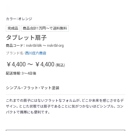
カラー：オレンジ
カ
完成品
商品合計1万円〜で送料無料
タブレット扇子
商品コード：
nsk-tbl-blk ～ nsk-tbl-org
ブランド名：
西川庄六商店
￥4,400
～
￥4,400
(税込)
配送情報：3～4日後
シンプル・フラット・マット塗装
これまでの扇子にはないフラットなフォルムが、どこか未来を感じさせるデ
ザイン。とじた状態では扇子であることに気がつかないほどシンプル。コン
パクトで携帯にも便利です。