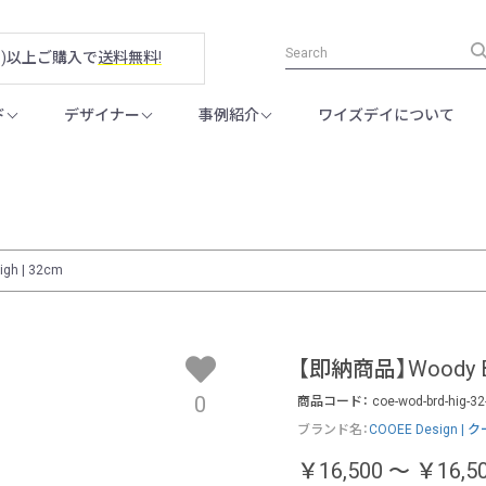
税別)以上ご購入で
送料無料!
ド
デザイナー
事例紹介
ワイズデイについて
gh | 32cm
【即納商品】Woody Bir
0
商品コード：
coe-wod-brd-hig-32
ブランド名：
COOEE Design 
￥16,500
～
￥16,5