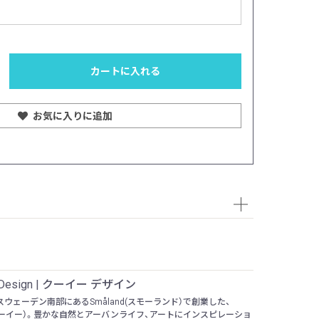
写真左：H32cm 
ださい。
カートに入れる
お気に入りに追加
 Design | クーイー デザイン
にスウェーデン南部にあるSmåland(スモーランド）で創業した、
（クーイー）。豊かな自然とアーバンライフ、アートにインスピレーショ