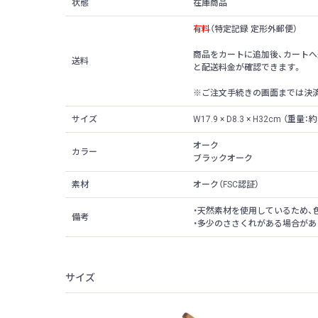
状態
在庫商品
有料
（特定記録 定形外郵便）
商品をカートに追加後、カートへ
送料
と配送料金が確認できます。
※ご注文手続きの画面までは決
サイズ
W17.9 × D8.3 × H32cm （重量：約
オーク
カラー
ブラックオーク
素材
オーク（FSC認証）
・天然素材を使用しているため、
備考
・多少のささくれがある場合があ
サイズ