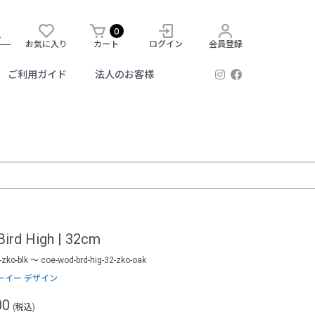
0
お気に入り
カート
ログイン
会員登録
ご利用ガイド
法人のお客様
d High | 32cm
-zko-blk ～ coe-wod-brd-hig-32-zko-oak
| クーイー デザイン
00
(税込)