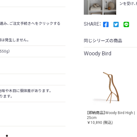
ンを受け、
進み、ご注文手続きへをクリックする
済は発生しません。
同じシリーズの商品
550g）
Woody Bird
色味や木目に個体差があります。
ります。
【即納商品】Woody Bird High |
25cm
￥10,890
(税込)