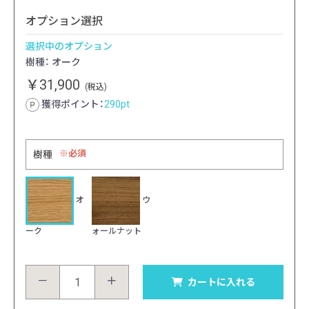
オプション選択
選択中のオプション
樹種： オーク
￥31,900
(税込)
獲得ポイント：
290
pt
必須
樹種
オ
ウ
ーク
ォールナット
－
＋
カートに入れる