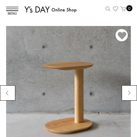
0
MENU
0