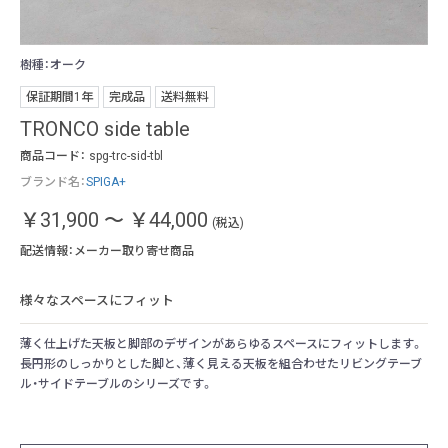
樹種：オーク
樹
保証期間1年
完成品
送料無料
TRONCO side table
商品コード：
spg-trc-sid-tbl
ブランド名：
SPIGA+
￥31,900
～
￥44,000
(税込)
配送情報：メーカー取り寄せ商品
様々なスペースにフィット
薄く仕上げた天板と脚部のデザインがあらゆるスペースにフィットします。
長円形のしっかりとした脚と、薄く見える天板を組合わせたリビングテーブ
ル・サイドテーブルのシリーズです。