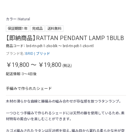
カラー：Natural
カラ
保証期間1年
完成品
送料無料
【即納商品】RATTAN PENDANT LAMP 1BULB
商品コード：
brd-rtn-pdt-1-zko-blk ～ brd-rtn-pdt-1-zko-ntl
ブランド名：
BRID | ブリッド
￥19,800
～
￥19,800
(税込)
配送情報：3～4日後
手編みで作られたシェード
木材の滑らかな曲線と籐編みの組み合わせが存在感を放つラタンランプ。
一つひとつ手編みで作られるシェードには天然の籐を使用しているため、素
材特有の風合いを楽しむことができます。
カゴメ編みされたラタンは圧迫感を抑え、編み目から漏れる柔らかな光が空