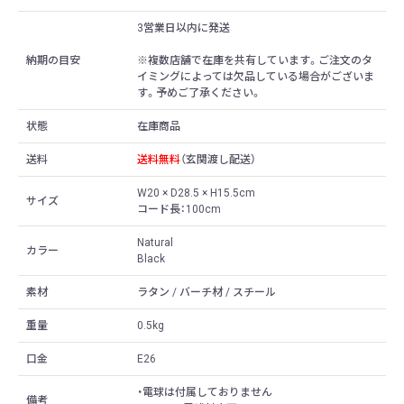
3営業日以内に発送
納期の目安
※複数店舗で在庫を共有しています。ご注文のタ
イミングによっては欠品している場合がございま
す。予めご了承ください。
状態
在庫商品
送料
送料無料
（玄関渡し配送）
W20 × D28.5 × H15.5cm
サイズ
コード長：100cm
Natural
カラー
Black
素材
ラタン / バーチ材 / スチール
重量
0.5kg
口金
E26
・電球は付属しておりません
備考