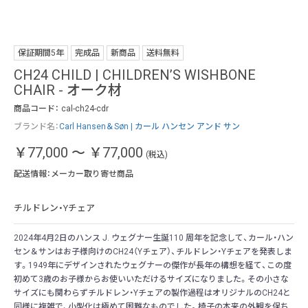
保証期間5年
完成品
新商品
送料無料
CH24 CHILD | CHILDREN’S WISHBONE
CHAIR - オーク材
商品コード：
cal-ch24-cdr
ブランド名：
Carl Hansen＆Søn | カール ハンセン アンド サン
￥77,000
～
￥77,000
(税込)
配送情報：メーカー取り寄せ商品
チルドレン・Yチェア
2024年4月2日のハンス J. ウェグナー生誕110 周年を記念して、カール・ハン
セン＆サンはお子様向けのCH24（Yチェア）、チルドレン・Yチェアを発表しま
す。1949年にデザインされたウェグナーの傑作が長年の構想を経て、この度
初めて3歳のお子様からお使いいただけるサイズになりました。その小さな
サイズにも関わらずチルドレン・Yチェアの製作過程はオリジナルのCH24と
同様に複雑で、小型化は極めて困難なものでした。椅子の本来の外観を保ち