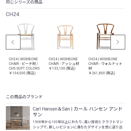
同じシリーズの商品
CH24
-
CH24 | WISHBONE
CH24 | WISHBONE
CH24 | WISHBONE
【
ン
CHAIR - ビーチ材 /
CHAIR - アッシュ材
CHAIR - ウォルナット
W
CHS SOFT COLORS
￥133,100
(税込)
材
￥104,500
(税込)
￥261,800
(税込)
￥
この商品のブランド
Carl Hansen＆Søn | カール ハンセン アンド
サン
1908年から100年以上にわたり、高い技術とクラフトマン
シップで、新しいビジョンに満ちたデザインを世に送り出