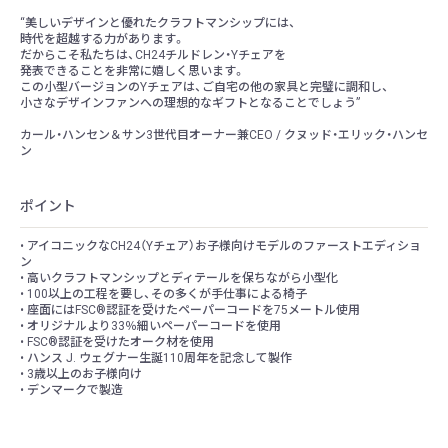
“美しいデザインと優れたクラフトマンシップには、
時代を超越する力があります。
だからこそ私たちは、CH24チルドレン・Yチェアを
発表できることを非常に嬉しく思います。
この小型バージョンのYチェアは、ご自宅の他の家具と完璧に調和し、
小さなデザインファンへの理想的なギフトとなることでしょう”
カール・ハンセン＆サン3世代目オーナー兼CEO / クヌッド・エリック・ハンセ
ン
ポイント
• アイコニックなCH24（Yチェア）お子様向けモデルのファーストエディショ
ン
• 高いクラフトマンシップとディテールを保ちながら小型化
• 100以上の工程を要し、その多くが手仕事による椅子
• 座面にはFSC®認証を受けたペーパーコードを75メートル使用
• オリジナルより33％細いペーパーコードを使用
• FSC®認証を受けたオーク材を使用
• ハンス J. ウェグナー生誕110周年を記念して製作
• 3歳以上のお子様向け
• デンマークで製造