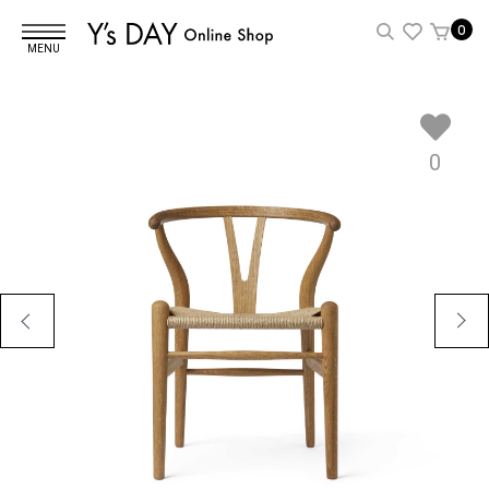
0
MENU
0