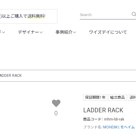
税別)以上ご購入で
送料無料!
ド
デザイナー
事例紹介
ワイズデイについて
ADDER RACK
保証期間1年
組立商品
送
LADDER RACK
0
商品コード：
mhm-ldr-rak
ブランド名：
MOHEIM | モヘイム