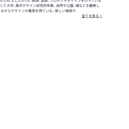
（かたね よしたか）は、建築、空間、プロダクトデザインを行っていま
くり大学、桑沢デザイン研究所卒業。自然や公園、畑などを観察し
ながらデザインの着想を得ている。新しい価値や...
全てを見る