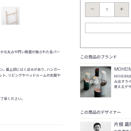
カラー：ナチュラル
－
＋
らかな丸みや円い断面が施された各パー
この商品のブランド
MOHEI
ン。最上部にはくぼみがあり、ハンガー
ーゼット、リビングやベッドルームの衣服や
MOHEI
み出すラ
使えるデザ
ご了承ください。
この商品のデザイナー
片根 嘉