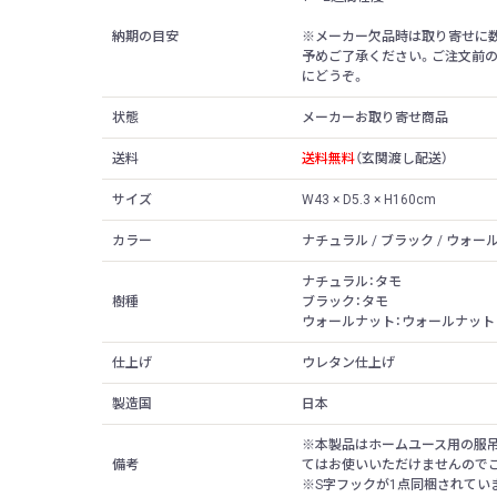
納期の目安
※メーカー欠品時は取り寄せに
予めご了承ください。ご注文前
にどうぞ。
状態
メーカーお取り寄せ商品
送料
送料無料
（玄関渡し配送）
サイズ
W43 × D5.3 × H160cm
カラー
ナチュラル / ブラック / ウォー
ナチュラル：タモ
樹種
ブラック：タモ
ウォールナット：ウォールナット
仕上げ
ウレタン仕上げ
製造国
日本
※本製品はホームユース用の服
備考
てはお使いいただけませんので
※S字フックが1点同梱されてい