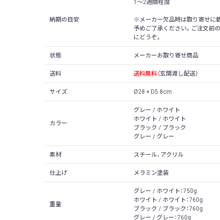
1〜2週間程度
納期の目安
※メーカー欠品時は取り寄せに
予めご了承ください。ご注文前
にどうぞ。
状態
メーカーお取り寄せ商品
送料
送料無料
（玄関渡し配送）
サイズ
Ø28 × D5.8cm
グレー / ホワイト
ホワイト / ホワイト
カラー
ブラック / ブラック
グレー / グレー
素材
スチール、アクリル
仕上げ
メラミン塗装
グレー / ホワイト：750g
ホワイト / ホワイト：760g
重量
ブラック / ブラック：760g
グレー / グレー：760g