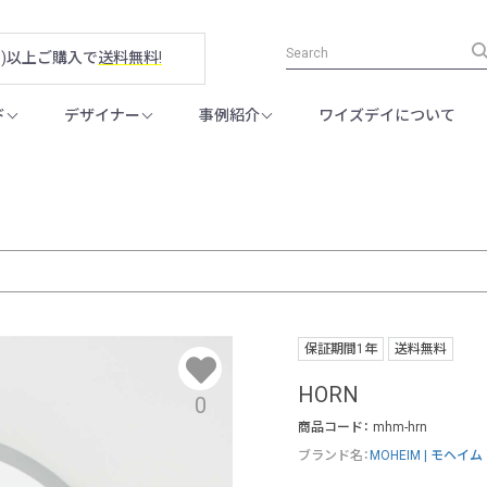
税別)以上ご購入で
送料無料!
ド
デザイナー
事例紹介
ワイズデイについて
保証期間1年
送料無料
HORN
0
商品コード：
mhm-hrn
ブランド名：
MOHEIM | モヘイム